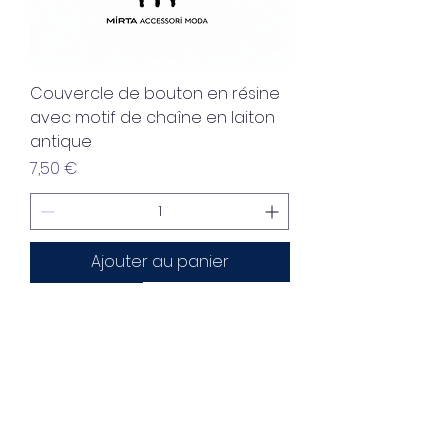
Couvercle de bouton en résine
avec motif de chaîne en laiton
antique
Prix
7,50 €
Ajouter au panier
Made in Italy