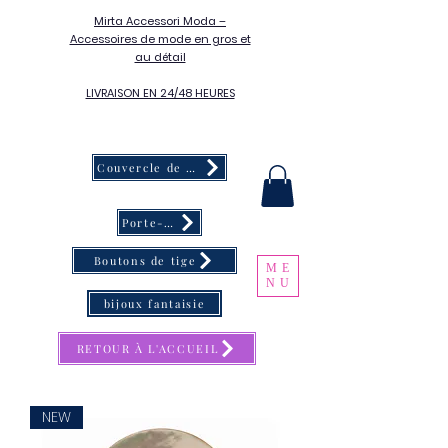
Mirta Accessori Moda –
Accessoires de mode en gros et
au détail
LIVRAISON EN 24/48 HEURES
Couvercle de bouton
Porte-clés
Boutons de tige
ME
NU
bijoux fantaisie
RETOUR À L'ACCUEIL
NEW