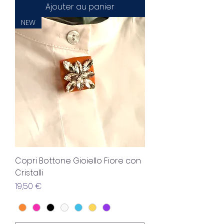
Ajouter au panier
NEW
Copri Bottone Gioiello Fiore con
Cristalli
Prix
19,50 €