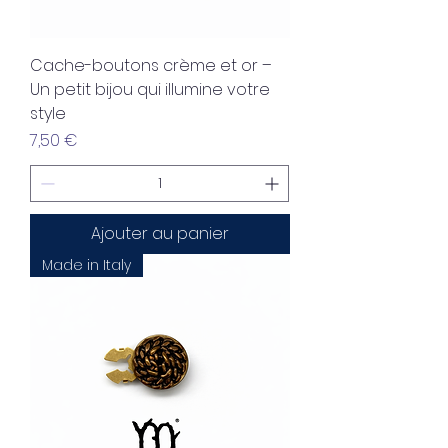
Cache-boutons crème et or –
Un petit bijou qui illumine votre
style
Prix
7,50 €
Ajouter au panier
Made in Italy