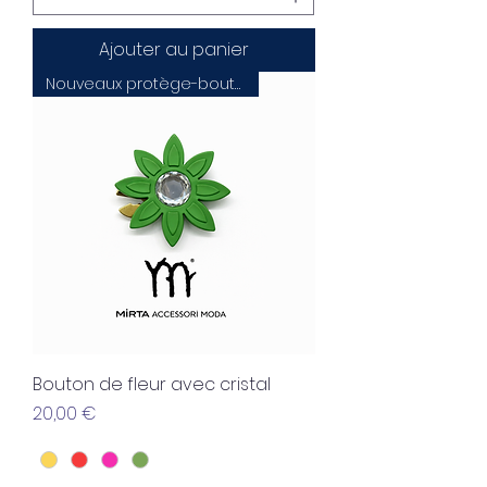
Ajouter au panier
Nouveaux protège-boutons 100Cover
Bouton de fleur avec cristal
Prix
20,00 €