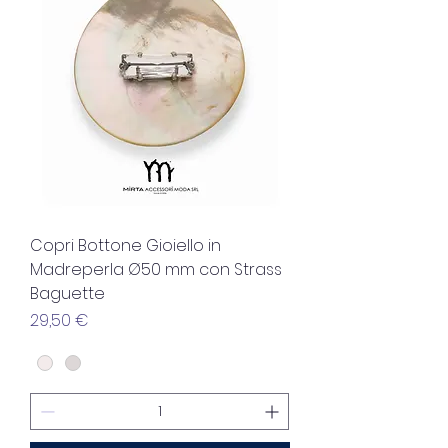
Copri Bottone Gioiello in
Madreperla Ø50 mm con Strass
Baguette
Prix
29,50 €