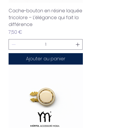
Cache-bouton en résine laquée
tricolore – L’élégance qui fait la
différence
Prix
7,50 €
Ajouter au panier