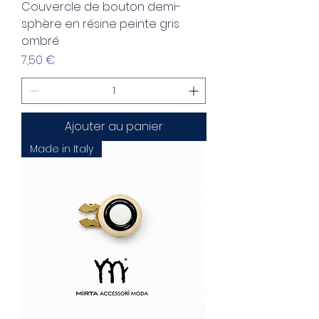
Couvercle de bouton demi-
sphère en résine peinte gris
ombré
Prix
7,50 €
Ajouter au panier
Made in Italy