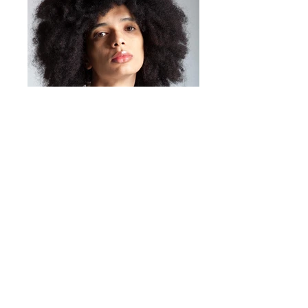
Perfetto da indossare da solo
oppure in coordinato con il
copri
bottone abbinato
, per un look
ricercato e armonioso.
Caratteristiche
Base in ottone regolabile
Decorazione floreale con
cristalli sfaccettati
Elemento in resina colorata
Leggero e confortevole
Misura regolabile
Design Made in Italy
Abbinabile al copri bottone
coordinato
Dimensione mm 28
Stile:
elegante, glamour,
Mirta Bijoux
https://www.mirtabijoux.com/it/
contemporaneo
Ideale per:
cerimonie, eventi,
serate speciali e look quotidiani