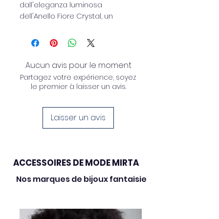
dall'eleganza luminosa
dell'Anello Fiore Crystal, un
accessorio dal design raffinato
e contemporaneo. Realizzato
con una base in ottone
regolabile, si adatta
Aucun avis pour le moment
comodamente a diverse misure
Partagez votre expérience, soyez
garantendo una vestibilità
le premier à laisser un avis.
pratica e confortevole.
Il protagonista è il fiore
composto da luminosi cristalli
Laisser un avis
taglio navette, sapientemente
applicati su una base
geometrica in resina colorata,
ACCESSOIRES DE MODE MIRTA
creando un affascinante
contrasto tra brillantezza e
Nos marques de bijoux fantaisie
modernità. Un gioiello versatile
che valorizza sia gli outfit
quotidiani sia le occasioni più
speciali.