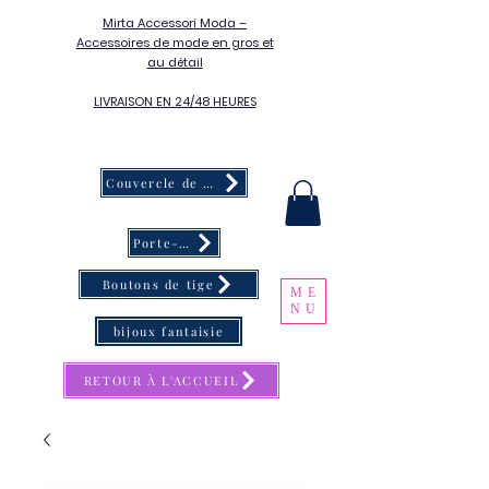
Mirta Accessori Moda –
Accessoires de mode en gros et
au détail
LIVRAISON EN 24/48 HEURES
Couvercle de bouton
Porte-clés
Boutons de tige
ME
NU
bijoux fantaisie
RETOUR À L'ACCUEIL