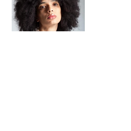
pour donner une nouvelle
vie à vos créations.
Sacs et chaussures
:
Embellissez vos vieux sacs
ou chaussures avec des
boutons, en les collant ou
en les cousant de façon
créative. Apportez une
touche personnelle et
donnez une seconde vie à
vos accessoires préférés.
Libérez votre créativité
Mirta Bijoux
https://www.mirtabijoux.com/it/
Recyclage créatif