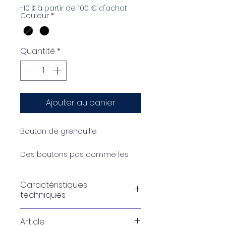
-10 % à partir de 100 € d'achat
Couleur
*
Quantité
*
Ajouter au panier
Bouton de grenouille
Des boutons pas comme les
autres : nos brandebourgs
offrent une fermeture originale à
Caractéristiques
vos vêtements, accessoires,
techniques
meubles ou décorations
d’intérieur.
Article