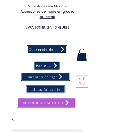
Mirta Accessori Moda –
Accessoires de mode en gros et
au détail
LIVRAISON EN 24/48 HEURES
Couvercle de bouton
Porte-clés
Boutons de tige
ME
NU
bijoux fantaisie
RETOUR À L'ACCUEIL