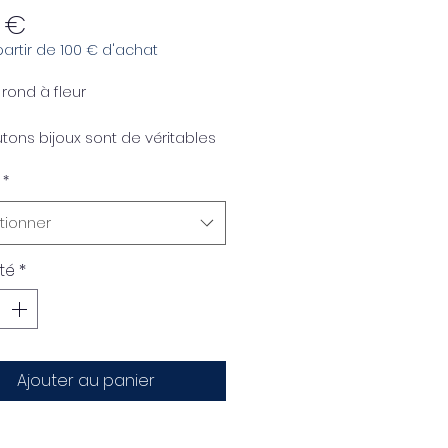
Prix
 €
 partir de 100 € d'achat
rond à fleur
tons bijoux sont de véritables
chefs-d'œuvre. Idéaux pour
*
êtements, bijoux fantaisie,
s ou accessoires de
tionner
ion.
té
*
 votre créativité
ge créatif
Ajouter au panier