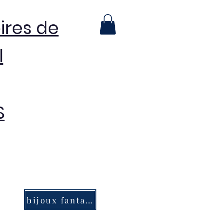
ires de
l
S
bijoux fantaisie