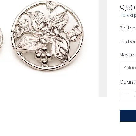
9,50
-10 % à
Bouton 
Les bou
petits 
Mesure
orner v
meuble
Sélec
décorat
Quanti
Libérez
Recycla