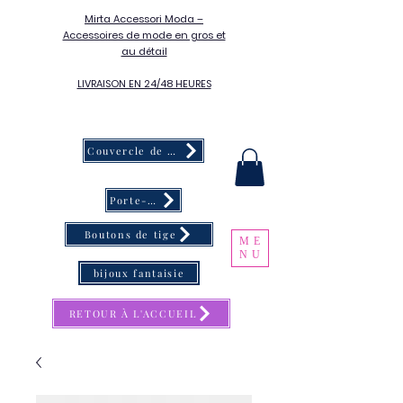
Mirta Accessori Moda –
Accessoires de mode en gros et
au détail
LIVRAISON EN 24/48 HEURES
Couvercle de bouton
Porte-clés
Boutons de tige
ME
NU
bijoux fantaisie
RETOUR À L'ACCUEIL