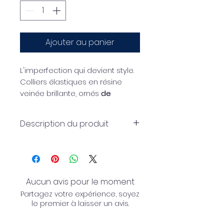
Ajouter au panier
L'imperfection qui devient style.
Colliers élastiques en résine
veinée brillante, ornés
de
sphères volontairement
irrégulières
, pour un effet
Description du produit
matériel, contemporain et
unique.
Collier élastique en résine
Disponible en
version PETITE (16
veinée brillante, orné de
mm)
.
sphères de forme irrégulière
qui lui confèrent un aspect
Aucun avis pour le moment
naturel, dynamique et unique.
Partagez votre expérience, soyez
Les légères irrégularités de
le premier à laisser un avis.
forme ne sont pas des