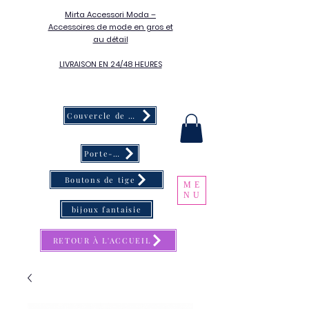
Mirta Accessori Moda –
Accessoires de mode en gros et
au détail
LIVRAISON EN 24/48 HEURES
Couvercle de bouton
Porte-clés
Boutons de tige
ME
NU
bijoux fantaisie
RETOUR À L'ACCUEIL