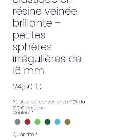
résine veinée
brillante –
petites
sphères
irrégulières de
16 mm
Prix
24,50 €
Più stile, più convenienza: -10% da
100 € di spesa
Couleur
*
Quantité
*