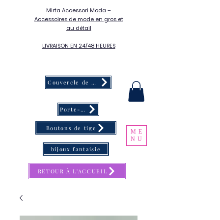
Mirta Accessori Moda –
Accessoires de mode en gros et
au détail
LIVRAISON EN 24/48 HEURES
Couvercle de bouton
Porte-clés
Boutons de tige
ME
NU
bijoux fantaisie
RETOUR À L'ACCUEIL