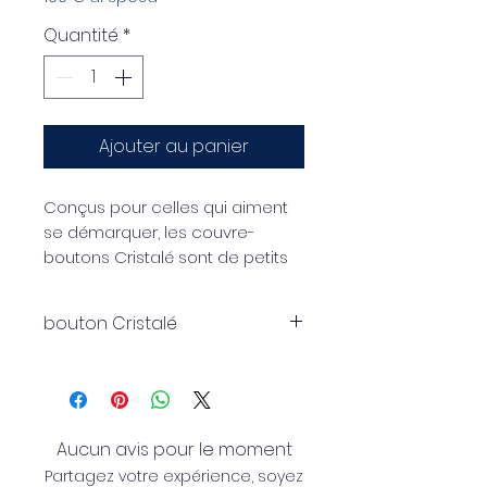
Quantité
*
Ajouter au panier
Conçus pour celles qui aiment
se démarquer, les couvre-
boutons Cristalé sont de petits
bijoux à porter au quotidien.
bouton Cristalé
bouton Cristalé
Fabriqué en ABS argenté de
Fabriqué en ABS argenté de 25
25 mm avec un cristal central.
mm avec un cristal central.
Couvercle de bouton en
laiton de 19 mm
Aucun avis pour le moment
Couvercle de bouton en laiton
Partagez votre expérience, soyez
de 19 mm