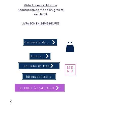
Mirta Accessori Moda –
Accessoires de mode en gros et
au détail
LIVRAISON EN 24/48 HEURES
Couvercle de bouton
Porte-clés
Boutons de tige
ME
NU
bijoux fantaisie
RETOUR À L'ACCUEIL