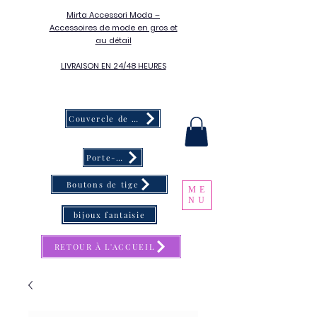
Mirta Accessori Moda –
Accessoires de mode en gros et
au détail
LIVRAISON EN 24/48 HEURES
Couvercle de bouton
Porte-clés
Boutons de tige
ME
NU
bijoux fantaisie
RETOUR À L'ACCUEIL