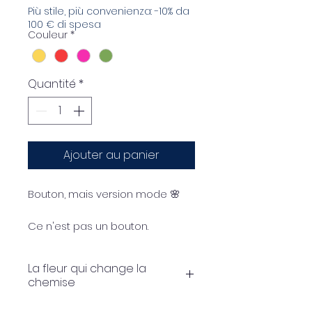
Più stile, più convenienza: -10% da
100 € di spesa
Couleur
*
Quantité
*
Ajouter au panier
Bouton, mais version mode 🌸
Ce n'est pas un bouton.
C'est le détail qui change tout.
La fleur qui change la
Le
couvre-bouton fleuri
chemise
métamorphose chemises et
vêtements boutonnés en un
Détails