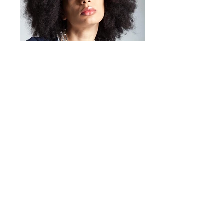
Taille 48 mm
vêtement
✨ Effet « wahou » instantané
👉 Compatible avec
les
boutons jusqu'à 12 mm de
diamètre
.
Choisissez la couleur, fixez-la et
laissez le détail parler de lui-
même.
Parce que la mode, c'est avant
tout une question de petits
détails.
Mirta Bijoux
https://www.mirtabijoux.com/it/