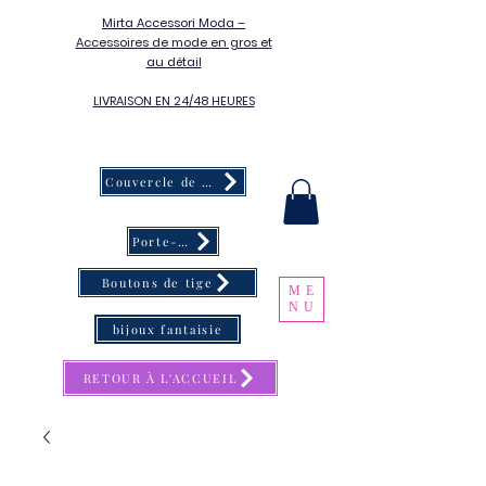
Mirta Accessori Moda –
Accessoires de mode en gros et
au détail
LIVRAISON EN 24/48 HEURES
Couvercle de bouton
Porte-clés
Boutons de tige
ME
NU
bijoux fantaisie
RETOUR À L'ACCUEIL