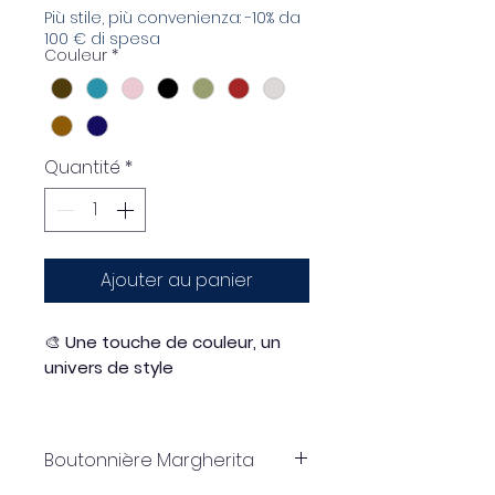
Più stile, più convenienza: -10% da
100 € di spesa
Couleur
*
Quantité
*
Ajouter au panier
🎨
Une touche de couleur, un
univers de style
Il suffit d'ajouter un cache-
bouton pour que votre
Boutonnière Margherita
vêtement change d'apparence.
Expérimentez, amusez-vous et