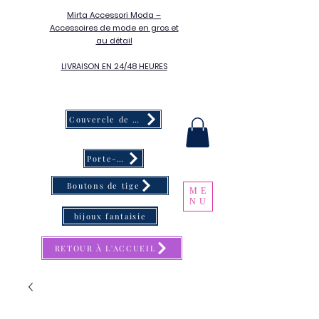
Mirta Accessori Moda –
Accessoires de mode en gros et
au détail
LIVRAISON EN 24/48 HEURES
Couvercle de bouton
Porte-clés
Boutons de tige
ME
NU
bijoux fantaisie
RETOUR À L'ACCUEIL