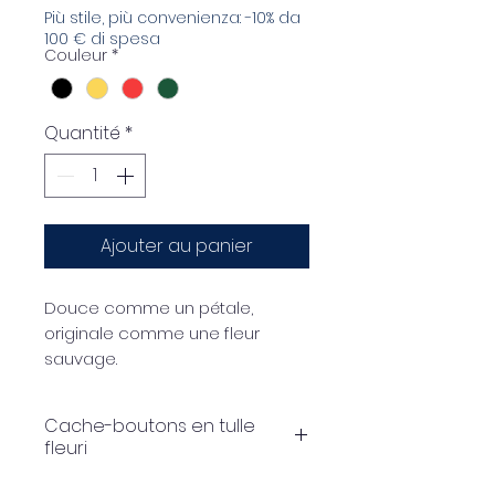
Più stile, più convenienza: -10% da
100 € di spesa
Couleur
*
Quantité
*
Ajouter au panier
Douce comme un pétale,
originale comme une fleur
sauvage.
« Tulle Bloom » est un cache-
Cache-boutons en tulle
bouton en tulle avec un centre
fleuri
en coton, parfait pour apporter
une touche florale et légère à
boutonnière en tulle de 60