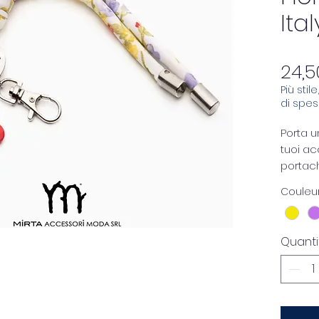
Ital
24,5
Più stil
di spe
Porta u
tuoi a
portach
vivace i
Couleu
pendent
lucida 
in tess
Quanti
creand
pieno d
Perfett
portac