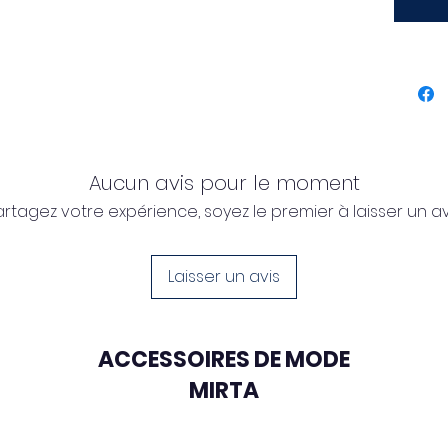
decorat
zaini e 
per chi
romant
finiture
garanti
un utili
Aucun avis pour le moment
Pensat
artagez votre expérience, soyez le premier à laisser un avi
come p
portare
Charm u
Laisser un avis
artigian
Caratte
ACCESSOIRES DE MODE
Fior
MIRTA
Cord
Finit