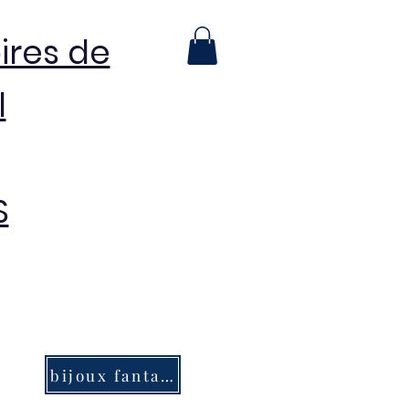
ires de
l
S
bijoux fantaisie