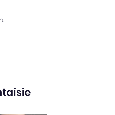
s.
taisie