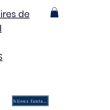
ires de
l
S
bijoux fantaisie