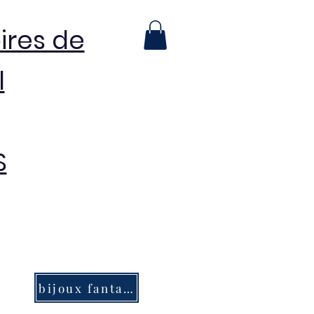
ires de
l
S
bijoux fantaisie