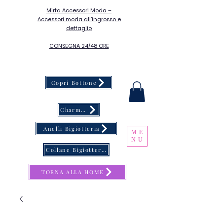
Mirta Accessori Moda –
Accessori moda all’ingrosso e
dettaglio
CONSEGNA 24/48 ORE
Copri Bottone
Charms & Catene Porta Occhiali
Anelli Bigiotteria
ME
NU
Collane Bigiotteria
TORNA ALLA HOME