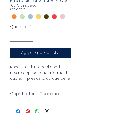
Più stile, più convenienza: -10% da
100 € di spesa
Colore
*
Quantità
*
Aggiungi al carrello
Rendi unici i tuoi capi con il
nostro copribottone a forma di
cuore, impreziosito da due perle
decorative.
Realizzato in resina lucida,
Copri Bottone Cuoricino
questo accessorio colorato e
raffinato si applica facilmente
Istruzioni per l'uso dei
sopra i bottoni tradizionali grazie
copribottoni: