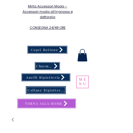
Mirta Accessori Moda –
Accessori moda all’ingrosso e
dettaglio
CONSEGNA 24/48 ORE
Copri Bottone
Charms & Catene Porta Occhiali
Anelli Bigiotteria
ME
NU
Collane Bigiotteria
TORNA ALLA HOME