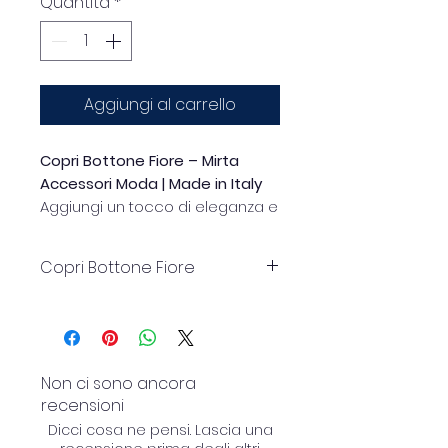
Quantità
*
Aggiungi al carrello
Copri Bottone Fiore – Mirta
Accessori Moda | Made in Italy
Aggiungi un tocco di eleganza e
personalità ai tuoi capi con il
copri bottone a forma di fiore
Copri Bottone Fiore
rosso
firmato
Mirta Accessori
Moda SRL
.
Caratteristiche principali
Realizzato interamente
Made in
Copri bottone decorativo
Italy
, questo accessorio unisce
a forma di fiore
stile, qualità artigianale e
Colore:
rosso-marrone-
Non ci sono ancora
funzionalità, diventando il
viola-blu-arancio
recensioni
dettaglio che fa davvero la
Materiali di alta qualità
Dicci cosa ne pensi. Lascia una
differenza.