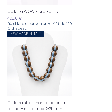
Collana WOW Fiore Rosso
Prezzo
46,50 €
Più stile, più convenienza: -10% da 100
€ di spesa
NEW MADE IN ITALY
Collana statement bicolore in
resina – sfere maxi Ø25 mm