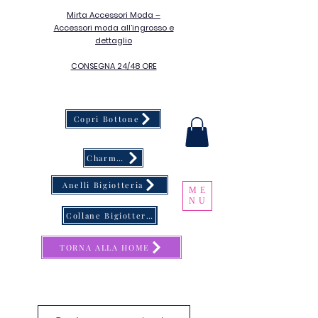
Mirta Accessori Moda –
Accessori moda all’ingrosso e
dettaglio
CONSEGNA 24/48 ORE
Copri Bottone
Charms & Catene Porta Occhiali
Anelli Bigiotteria
ME
NU
Collane Bigiotteria
TORNA ALLA HOME