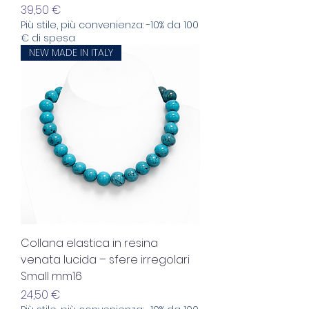
Prezzo
39,50 €
Più stile, più convenienza: -10% da 100
€ di spesa
NEW MADE IN ITALY
Collana elastica in resina
venata lucida – sfere irregolari
Small mm16
Prezzo
24,50 €