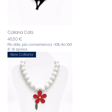
Collana Cats
Prezzo
46,50 €
Più stile, più convenienza: -10% da 100
€ di spesa
New Collana