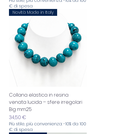
Più stile, più convenienza: -10% da 100
€ di spesa
Novità Made in Italy
Collana elastica in resina
venata lucida – sfere irregolari
Big mm25
Prezzo
34,50 €
Più stile, più convenienza: -10% da 100
€ di spesa