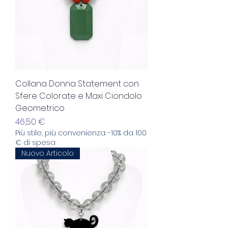
Collana Donna Statement con
Sfere Colorate e Maxi Ciondolo
Geometrico
Prezzo
46,50 €
Più stile, più convenienza: -10% da 100
€ di spesa
Nuovo Articolo