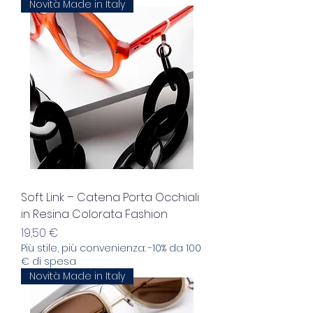
Novità Made in Italy
Soft Link – Catena Porta Occhiali
in Resina Colorata Fashion
Prezzo
19,50 €
Più stile, più convenienza: -10% da 100
€ di spesa
Novità Made in Italy