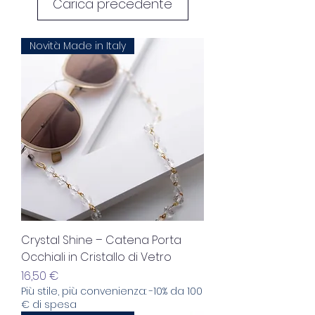
Carica precedente
Novità Made in Italy
Crystal Shine – Catena Porta
Occhiali in Cristallo di Vetro
Prezzo
16,50 €
Più stile, più convenienza: -10% da 100
€ di spesa