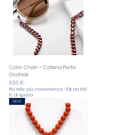
Color Chain – Catena Porta
Occhiali
Prezzo
6,50 €
Più stile, più convenienza: -10% da 100
€ di spesa
NEW